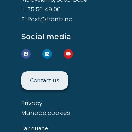
Moloveien 8, 8003, Bodø
75 50 49 00
T:
Post@frantz.no
E:
Social media
Contact us
Privacy
Manage cookies
Language