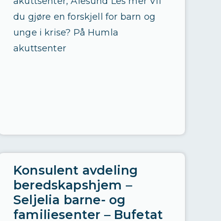
akuttsenter, Ålesund Les mer Vil
e
du gjøre en forskjell for barn og
r
unge i krise? På Humla
d
akuttsenter
a
t
a
d
r
e
v
e
Konsulent avdeling
t
beredskapshjem –
Seljelia barne- og
familiesenter – Bufetat