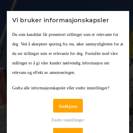
Vi bruker informasjonskapsler
Du som kandidat får presentert stillinger som er relevante for
deg. Ved å akseptere sporing fra oss, øker sannsynligheten for at
BPA assistent
du ser stillinger som er relevante for deg. Formålet med våre
målinger er å gi våre kunder nødvendig informasjon om
relevans og effekt av annonseringen.
Selv om jobb som BPA også innebærer mange
Godta alle informasjonskapsler eller endre innstillinger?
hverdager, så får du ikke bare muligheten, men
oppfordres til å kombinere dine egne interesser med
Godkjenn
jobben.
Endre innstillinger