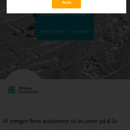
Avvis
Familien - les mer
Hermine - les mer
Vi trenger flere assistenter til en jente på 8 år.