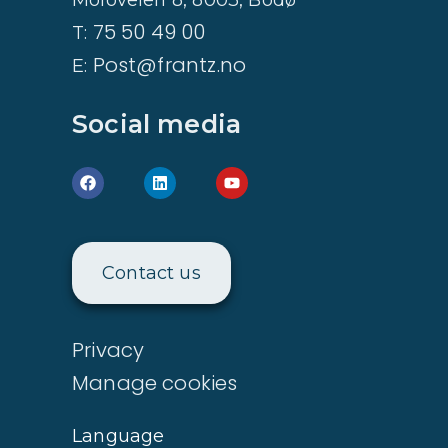
Moloveien 8, 8003, Bodø
75 50 49 00
T:
Post@frantz.no
E:
Social media
Contact us
Privacy
Manage cookies
Language