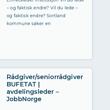
Enhetsleder institusjon Vil du lede
e
– og faktisk endre? Vil du lede –
r
og faktisk endre? Sortland
d
kommune søker en
a
t
a
d
r
e
v
Rådgiver/seniorrådgiver
e
BUFETAT |
t
avdelingsleder –
JobbNorge