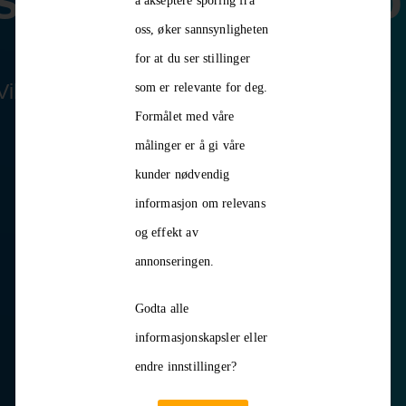
å akseptere sporing fra
oss, øker sannsynligheten
for at du ser stillinger
Vil du lede – og faktisk endre?
som er relevante for deg.
Formålet med våre
målinger er å gi våre
kunder nødvendig
informasjon om relevans
og effekt av
annonseringen.
Godta alle
informasjonskapsler eller
endre innstillinger?