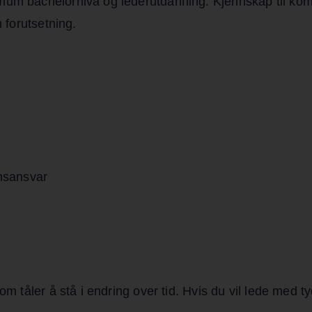
imum bachelornivå og lederutdanning. Kjennskap til ko
n forutsetning.
nsansvar
om tåler å stå i endring over tid. Hvis du vil lede med t