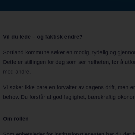
Vil du lede – og faktisk endre?
Sortland kommune søker en modig, tydelig og gjennomfø
Dette er stillingen for deg som ser helheten, tør å ut
med andre.
Vi søker ikke bare en forvalter av dagens drift, men en
behov. Du forstår at god faglighet, bærekraftig øko
Om rollen
Som enhetsleder for institusjonstjenesten har du det he