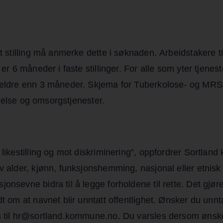
st stilling må anmerke dette i søknaden. Arbeidstakere t
er 6 måneder i faste stillinger. For alle som yter tjenest
e eldre enn 3 måneder. Skjema for Tuberkolose- og MRSA
n helse og omsorgstjenester.
likestilling og mot diskriminering”, oppfordrer Sortland
av alder, kjønn, funksjonshemming, nasjonal eller etni
jonsevne bidra til å legge forholdene til rette. Det gj
dt om at navnet blir unntatt offentlighet. Ønsker du unnt
s til hr@sortland.kommune.no. Du varsles dersom ønsket 