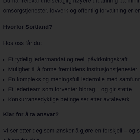
Du har relevant helsefaglig høyere utdanning på min
omsorgstjenester, lovverk og offentlig forvaltning er e
Hvorfor Sortland?
Hos oss får du:
Et tydelig ledermandat og reell påvirkningskraft
Mulighet til å forme fremtidens institusjonstjenester
En kompleks og meningsfull lederrolle med samfun
Et lederteam som forventer bidrag – og gir støtte
Konkurransedyktige betingelser etter avtaleverk
Klar for å ta ansvar?
Vi ser etter deg som ønsker å gjøre en forskjell – og s