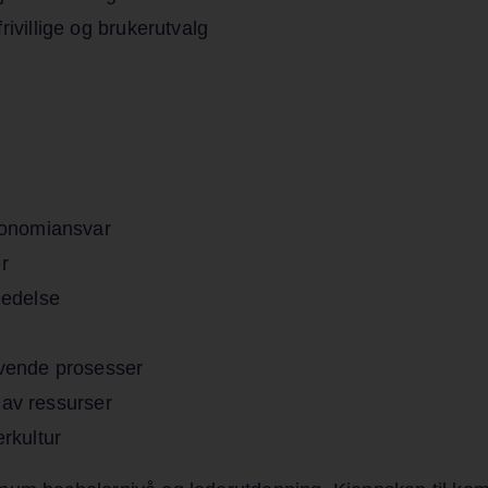
villige og brukerutvalg
konomiansvar
r
 ledelse
revende prosesser
 av ressurser
erkultur