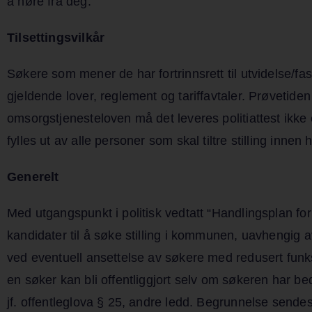
å høre fra deg.
Tilsettingsvilkår
Søkere som mener de har fortrinnsrett til utvidelse/fa
gjeldende lover, reglement og tariffavtaler. Prøvetiden 
omsorgstjenesteloven må det leveres politiattest ikk
fylles ut av alle personer som skal tiltre stilling inne
Generelt
Med utgangspunkt i politisk vedtatt “Handlingsplan for 
kandidater til å søke stilling i kommunen, uavhengig 
ved eventuell ansettelse av søkere med redusert funks
en søker kan bli offentliggjort selv om søkeren har be
jf. offentleglova § 25, andre ledd. Begrunnelse sende