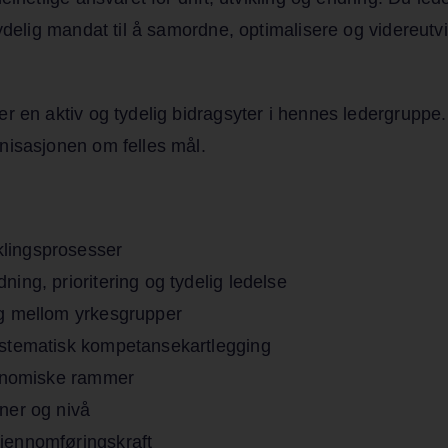
ydelig mandat til å samordne, optimalisere og videreutvi
 en aktiv og tydelig bidragsyter i hennes ledergruppe. 
nisasjonen om felles mål.
klingsprosesser
ing, prioritering og tydelig ledelse
ng mellom yrkesgrupper
systematisk kompetansekartlegging
økonomiske rammer
ner og nivå
gjennomføringskraft