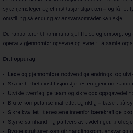
sykehjemsleger og et institusjonskjøkken – og får et t
omstilling så endring av ansvarsområder kan skje.
Du rapporterer til kommunalsjef Helse og omsorg, og er
operativ gjennomføringsevne og evne til å samle orga
Ditt oppdrag
Lede og gjennomføre nødvendige endrings- og utvi
Skape helhet i institusjonstjenesten gjennom samordn
Utvikle tverrfaglige team og sikre god oppgavedeli
Bruke kompetanse målrettet og riktig – basert på 
Sikre kvalitet i tjenestene innenfor bærekraftige 
Styrke samhandling på tvers av avdelinger, profesjo
Bygge strukturer som gir handlingsrom, ansvar og 