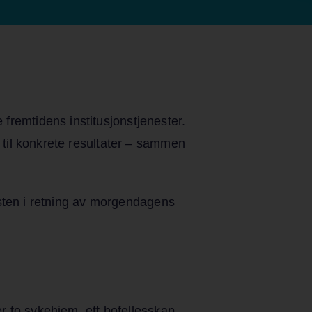
fremtidens institusjonstjenester.
r til konkrete resultater – sammen
nesten i retning av morgendagens
er to sykehjem, ett bofellesskap,