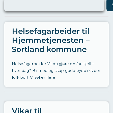
ø
ri
n
g
Helsefagarbeider til
a
Hjemmetjenesten –
v
Sortland kommune
st
ill
Helsefagarbeider Vil du gjøre en forskjell –
in
hver dag? Bli med og skap gode øyeblikk der
g
folk bor! Vi søker flere
e
r
d
a
Vikar til