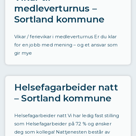
t
medleverturnus –
a
Sortland kommune
d
r
Vikar / ferievikar i medleverturnus Er du klar
e
for en jobb med mening – og et ansvar som
v
gir mye
e
t
Helsefagarbeider natt
– Sortland kommune
Helsefagarbeider natt Vi har ledig fast stilling
som Helsefagarbeider på 72 % og ønsker
deg som kollega! Nattjenesten består av