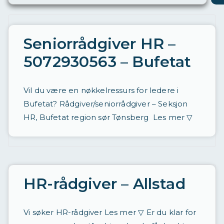
ø
ri
n
Seniorrådgiver HR –
g
5072930563 – Bufetat
a
v
Vil du være en nøkkelressurs for ledere i
st
Bufetat? Rådgiver/seniorrådgiver – Seksjon
ill
HR, Bufetat region sør Tønsberg Les mer ▽
in
g
e
HR-rådgiver – Allstad
r
d
Vi søker HR-rådgiver Les mer ▽ Er du klar for
a