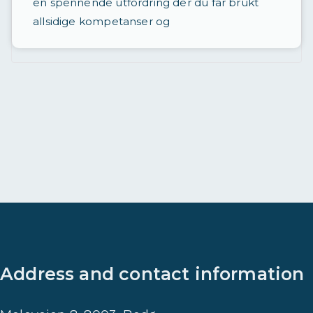
en spennende utfordring der du får brukt
t
allsidige kompetanser og
a
d
r
e
v
e
t
Address and contact information