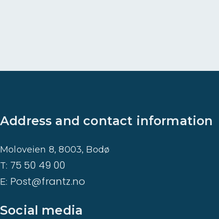
t
a
d
r
e
v
e
t
Address and contact information
Moloveien 8, 8003, Bodø
75 50 49 00
T:
Post@frantz.no
E:
Social media