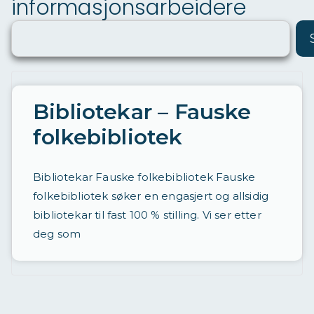
informasjonsarbeidere
ø
ri
n
g
a
Bibliotekar – Fauske
v
folkebibliotek
st
ill
Bibliotekar Fauske folkebibliotek Fauske
in
folkebibliotek søker en engasjert og allsidig
g
bibliotekar til fast 100 % stilling. Vi ser etter
e
deg som
r
d
a