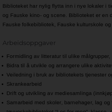
Biblioteket har nylig flytta inn i nye lokaler
og Fauske kino- og scene. Biblioteket er en de
Fauske folkebibliotek, Fauske kulturskole o
Arbeidsoppgaver
Formidling av litteratur til ulike målgruppe
Bidra til å utvikle og arrangere ulike aktiv
Veiledning i bruk av bibliotekets tjenester 
Skrankearbeid
Drift og utvikling av mediesamlinga (innkjø
Samarbeid med skoler, barnehager, lag og 
tøyveskebiblioteket “Les for meg”, klass