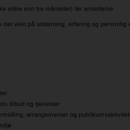
kke eldre enn tre måneder) før ansettelse
s det vekt på utdanning, erfaring og personlig
ter
ets tilbud og tjenester
formidling, arrangementer og publikumsaktivitet
iljø