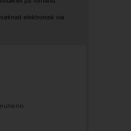
i kontaktet på forhånd.
 søknad elektronisk via
mmune.no