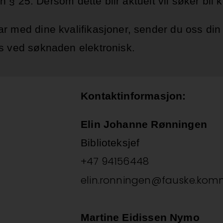
ven § 25. Dersom dette blir aktuelt vil søker bl
ar med dine kvalifikasjoner, sender du oss din
es ved søknaden elektronisk.
Kontaktinformasjon:
Elin Johanne Rønningen
Biblioteksjef
+47 94156448
elin.ronningen@fauske.ko
Martine Eidissen Nymo