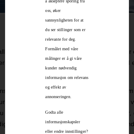
å akseptere sporing fra
oss, øker
sannsynligheten for at
du ser stillinger som er
relevante for deg.
Formålet med våre
sidig bibliotekar til fast 100 % stilling. Vi se
målinger er å gi våre
r – og som vil bidra til å utvikle biblioteket t
kunder nødvendig
informasjon om relevans
og effekt av
inspirerende møteplass midt i Fauske sentrum,
annonseringen.
eratur, informasjon, kunnskap og kultur, og er en 
u låne et bredt utvalg bøker og andre medier, d
Godta alle
informasjonskapsler
digitale tjenester, studere og nyte ei rolig stun
eller endre innstillinger?