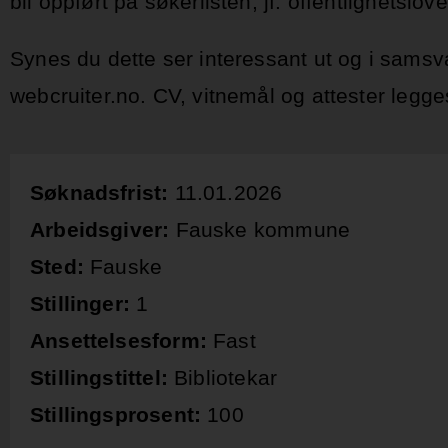
bli oppført på søkerlisten, jf. offentlighetslo
Synes du dette ser interessant ut og i samsv
webcruiter.no. CV, vitnemål og attester legg
Søknadsfrist:
11.01.2026
Arbeidsgiver:
Fauske kommune
Sted:
Fauske
Stillinger:
1
Ansettelsesform:
Fast
Stillingstittel:
Bibliotekar
Stillingsprosent:
100