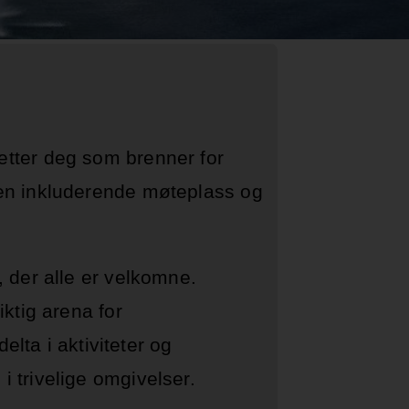
r etter deg som brenner for
il en inkluderende møteplass og
 der alle er velkomne.
viktig arena for
elta i aktiviteter og
d i trivelige omgivelser.