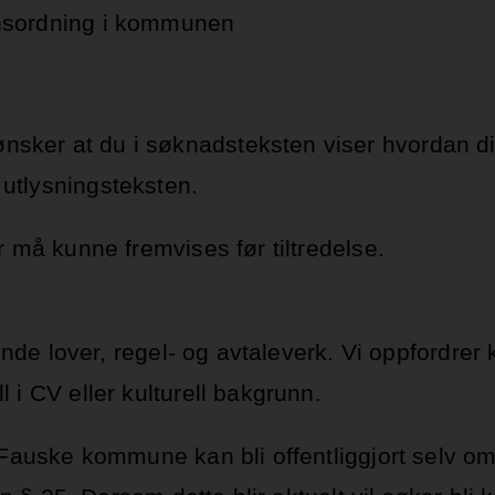
jonsordning i kommunen
sker at du i søknadsteksten viser hvordan din
 utlysningsteksten.
er må kunne fremvises før tiltredelse.
ende lover, regel- og avtaleverk. Vi oppfordrer k
l i CV eller kulturell bakgrunn.
 i Fauske kommune kan bli offentliggjort selv 