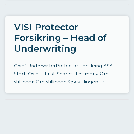
t
a
d
VISI Protector
r
Forsikring – Head of
e
Underwriting
v
e
Chief UnderwriterProtector Forsikring ASA
t
Sted: Oslo Frist: Snarest Les mer ↓ Om
stillingen Om stillingen Søk stillingen Er