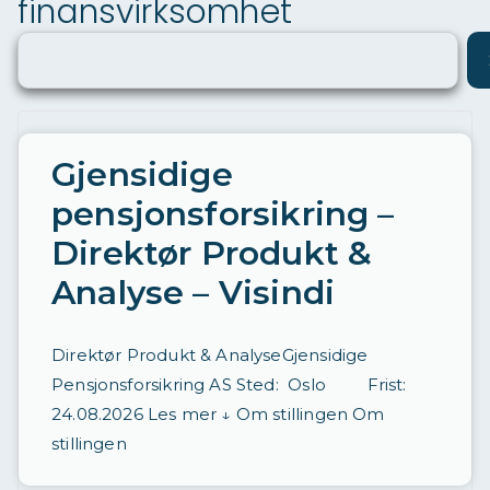
finansvirksomhet
ø
ri
n
g
a
Gjensidige
v
pensjonsforsikring –
st
Direktør Produkt &
ill
Analyse – Visindi
in
g
Direktør Produkt & AnalyseGjensidige
e
Pensjonsforsikring AS Sted: Oslo Frist:
r
24.08.2026 Les mer ↓ Om stillingen Om
d
stillingen
a