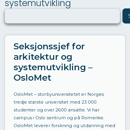
systemutvikling
ø
ri
n
g
a
Seksjonssjef for
v
arkitektur og
st
systemutvikling –
ill
OsloMet
in
g
OsloMet – storbyuniversitetet er Norges
e
tredje største universitet med 23 000
r
studenter og over 2600 ansatte. Vi har
d
campus i Oslo sentrum og på Romerike.
a
OsloMet leverer forskning og utdanning med