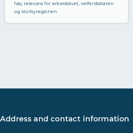
t
høy relevans for arbeidslivet, velferdsstaten
og storbyregionen.
a
d
r
e
v
e
t
Address and contact information