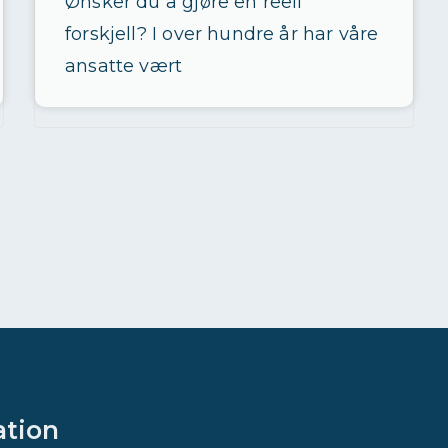
Ønsker du å gjøre en reell
forskjell? I over hundre år har våre
ansatte vært
ation