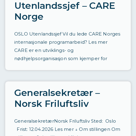
t
Utenlandssjef – CARE
a
Norge
d
r
OSLO Utenlandssjef Vil du lede CARE Norges
e
internasjonale programarbeid? Les mer
CARE er en utviklings- og
v
nødhjelpsorganisasjon som kjemper for
e
t
Generalsekretær –
Norsk Friluftsliv
GeneralsekretærNorsk Friluftsliv Sted: Oslo
Frist: 12.04.2026 Les mer ↓ Om stillingen Om