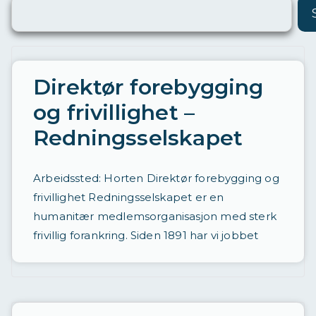
ø
ri
n
g
Direktør forebygging
a
og frivillighet –
v
Redningsselskapet
st
ill
Arbeidssted: Horten Direktør forebygging og
in
frivillighet Redningsselskapet er en
g
humanitær medlemsorganisasjon med sterk
e
frivillig forankring. Siden 1891 har vi jobbet
r
d
a