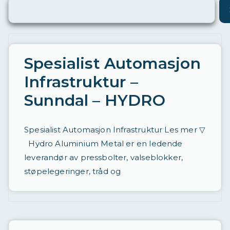
ø
ri
n
g
Spesialist Automasjon
a
Infrastruktur –
v
Sunndal – HYDRO
st
ill
Spesialist Automasjon Infrastruktur Les mer ▽
in
Hydro Aluminium Metal er en ledende
g
leverandør av pressbolter, valseblokker,
e
støpelegeringer, tråd og
r
d
a