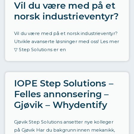
t
Vil du være med på et
a
norsk industrieventyr?
d
r
Vil du være med på et norsk industrieventyr?
e
Utvikle avanserte løsninger med oss! Les mer
▽ Step Solutions er en
v
e
t
IOPE Step Solutions –
Felles annonsering –
Gjøvik – Whydentify
Gjøvik Step Solutions ansetter nye kolleger
på Gjøvik Har du bakgrunn innen mekanikk,