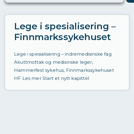
ø
ri
n
Lege i spesialisering –
g
Finnmarkssykehuset
a
v
Lege i spesialisering – indremedisinske fag
st
Akuttmottak og medisinske leger,
ill
Hammerfest sykehus, Finnmarkssykehuset
HF Les mer Start et nytt kapittel
in
g
e
r
d
a