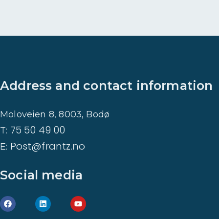
t
a
d
r
e
v
Address and contact information
e
Moloveien 8, 8003, Bodø
t
75 50 49 00
T:
Post@frantz.no
E:
Social media