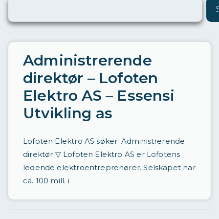
ø
ri
n
g
Administrerende
a
direktør – Lofoten
v
Elektro AS – Essensi
st
Utvikling as
ill
in
Lofoten Elektro AS søker: Administrerende
g
direktør ▽ Lofoten Elektro AS er Lofotens
e
ledende elektroentreprenører. Selskapet har
r
ca. 100 mill. i
d
a