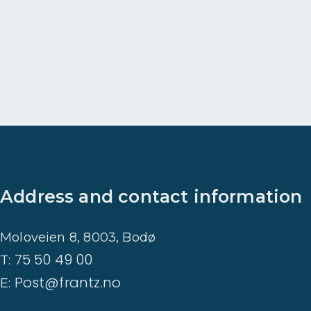
t
a
d
r
e
v
e
t
Address and contact information
Moloveien 8, 8003, Bodø
75 50 49 00
T:
Post@frantz.no
E: