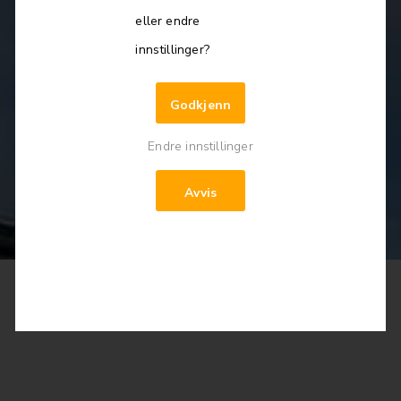
eller endre
innstillinger?
Godkjenn
Endre innstillinger
Avvis