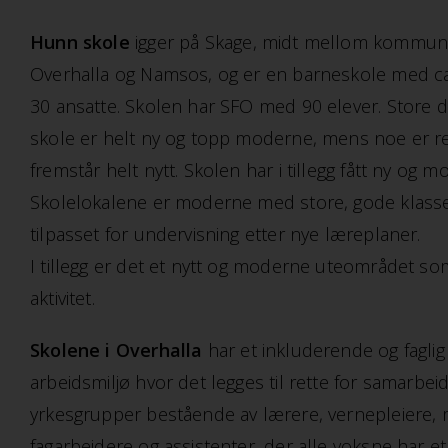
Hunn skole
igger på Skage, midt mellom kommune
Overhalla og Namsos, og er en barneskole med ca
30 ansatte. Skolen har SFO med 90 elever. Store 
skole er helt ny og topp moderne, mens noe er ren
fremstår helt nytt. Skolen har i tillegg fått ny og m
Skolelokalene er moderne med store, gode klas
tilpasset for undervisning etter nye læreplaner.
I tillegg er det et nytt og moderne uteområdet som 
aktivitet.
Skolene i Overhalla
har et inkluderende og faglig
arbeidsmiljø hvor det legges til rette for samarbei
yrkesgrupper bestående av lærere, vernepleiere, m
fagarbeidere og assistenter, der alle voksne har et