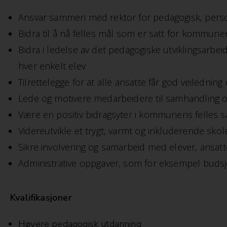
Ansvar sammen med rektor for pedagogisk, person
Bidra til å nå felles mål som er satt for kommune
Bidra i ledelse av det pedagogiske utviklingsarbei
hver enkelt elev
Tilrettelegge for at alle ansatte får god veilednin
Lede og motivere medarbeidere til samhandling og
Være en positiv bidragsyter i kommunens felles sa
Videreutvikle et trygt, varmt og inkluderende skol
Sikre involvering og samarbeid med elever, ansat
Administrative oppgaver, som for eksempel budsj
Kvalifikasjoner
Høyere pedagogisk utdanning