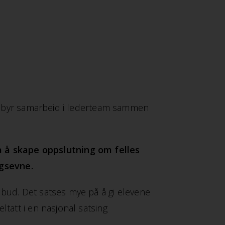
 tilbyr samarbeid i lederteam sammen
å å skape oppslutning om felles
ngsevne.
lbud. Det satses mye på å gi elevene
tatt i en nasjonal satsing