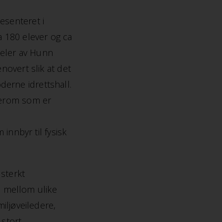
senteret i
 180 elever og ca
deler av Hunn
overt slik at det
oderne idrettshall.
serom som er
innbyr til fysisk
 sterkt
d mellom ulike
iljøveiledere,
 stort