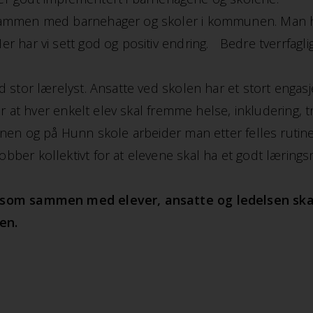
sammen med barnehager og skoler i kommunen. Man har
har vi sett god og positiv endring. Bedre tverrfaglig i
 stor lærelyst. Ansatte ved skolen har et stort engas
r at hver enkelt elev skal fremme helse, inkludering, 
unen og på Hunn skole arbeider man etter felles ruti
r kollektivt for at elevene skal ha et godt læringsmil
e som sammen med elever, ansatte og ledelsen skal
en.