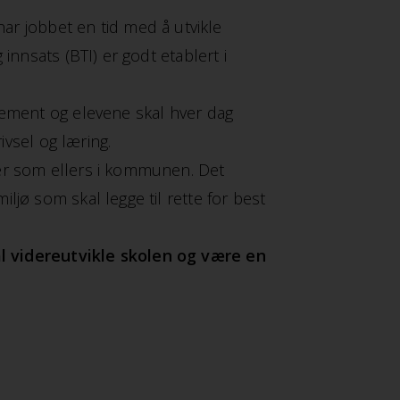
 jobbet en tid med å utvikle
nnsats (BTI) er godt etablert i
jement og elevene skal hver dag
trivsel og læring.
ner som ellers i kommunen. Det
jø som skal legge til rette for best
 videreutvikle skolen og være en