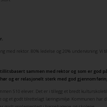
r.
dling med rektor. 80% ledelse og 20% undervisning. Vi
 tillitsbasert sammen med rektor og som er god p
ydhør og er relasjonelt sterk med god gjennomføri
n 510 elever. Det er i tillegg et bredt kulturskoleti
 og et godt tilrettelagt læringsmiljø. Kommunen har del
r godt implementert i barnehagene og skolene.