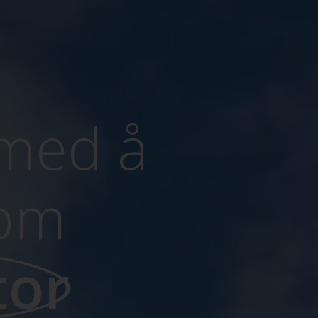
 med å
som
tor