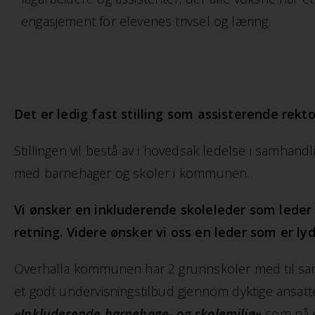
engasjement for elevenes trivsel og læring.
Det er ledig fast stilling som assisterende
rekto
Stillingen vil bestå av i hovedsak ledelse i samhan
med barnehager og skoler i kommunen.
Vi ønsker en inkluderende skoleleder som leder
retning. Videre ønsker vi oss en leder som er l
Overhalla kommunen har 2 grunnskoler med til samme
et godt undervisningstilbud gjennom dyktige ansatte
«Inkluderende barnehage- og skolemiljø»
som nå e