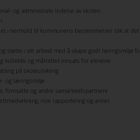
al- og administrativ ledelse av skolen
n
det i henhold til kommunens bestemmelser slik at det b
g og støtte i sitt arbeid med å skape godt læringsmiljø f
 kollektiv og målrettet innsats for elevene
tsing på skoleutvikling
e- og læringsmiljø
te, foresatte og andre samarbeidspartnere
ettmedvirkning, noe rapportering og annet