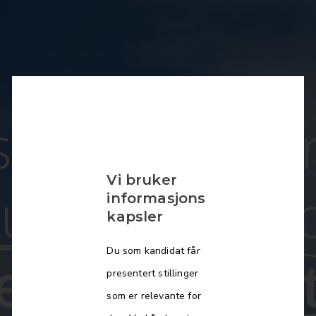
st til å være
Vi bruker
Hunn skole 
informasjons
kapsler
Du som kandidat får
terende rek
presentert stillinger
som er relevante for