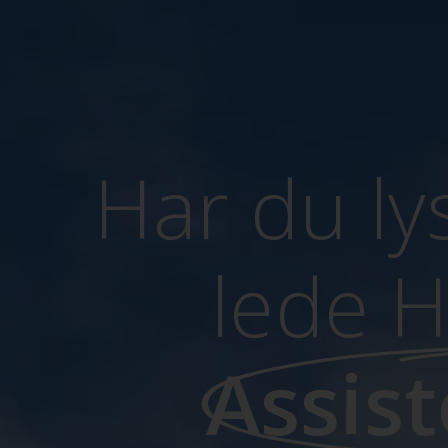
Har du ly
lede 
Assis