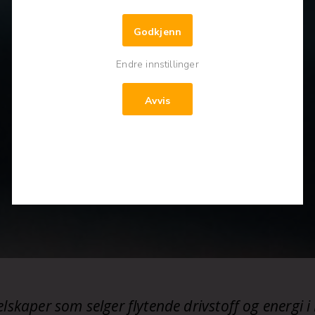
Godkjenn
Endre innstillinger
Avvis
elskaper som selger flytende drivstoff og
energi 