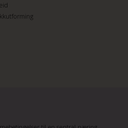
eid
ikkutforming
mebetingelser til en sentral næring