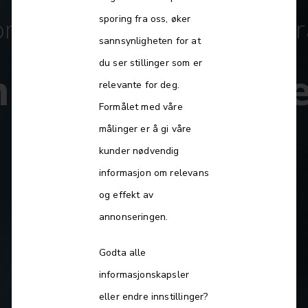
sporing fra oss, øker
ommunikasjonsleder i Drivkr
sannsynligheten for at
du ser stillinger som er
nikasjonslede
relevante for deg.
Formålet med våre
målinger er å gi våre
kunder nødvendig
Les mer
informasjon om relevans
og effekt av
annonseringen.
Godta alle
informasjonskapsler
▽
eller endre innstillinger?