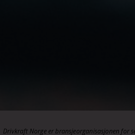
Drivkraft Norge er bransjeorganisasjonen for s