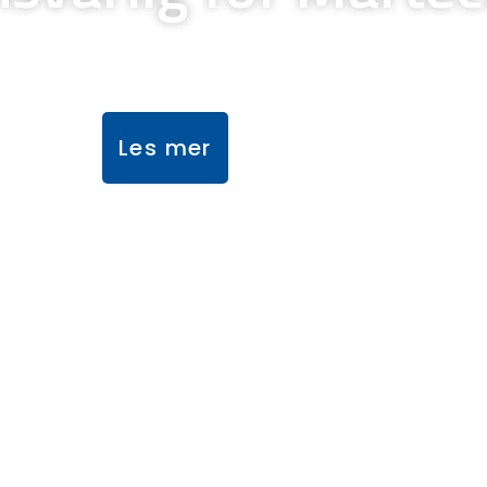
Les mer
▽