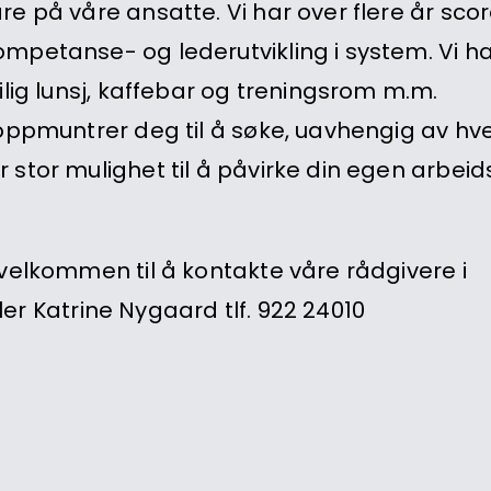
e på våre ansatte. Vi har over flere år sco
mpetanse- og lederutvikling i system. Vi h
ilig lunsj, kaffebar og treningsrom m.m.
oppmuntrer deg til å søke, uavhengig av hvem
tor mulighet til å påvirke din egen arbeidsd
velkommen til å kontakte våre rådgivere i
ller Katrine Nygaard tlf. 922 24010