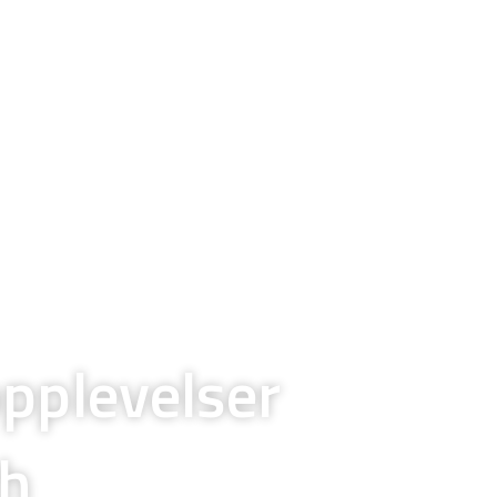
opplevelser
ch