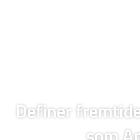
Definer fremtid
som An