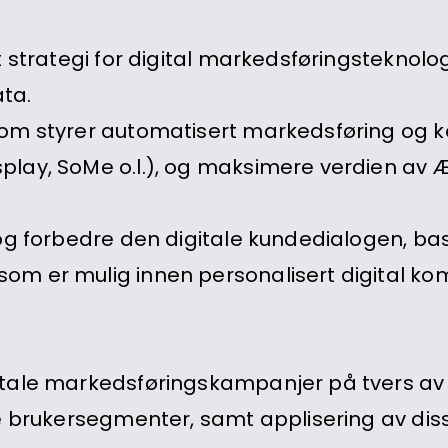
et strategi for digital markedsføringsteknolo
ta.
 som styrer automatisert markedsføring og 
splay, SoMe o.l.), og maksimere verdien av
 og forbedre den digitale kundedialogen, bas
som er mulig innen personalisert digital k
itale markedsføringskampanjer på tvers av 
ke brukersegmenter, samt applisering av diss