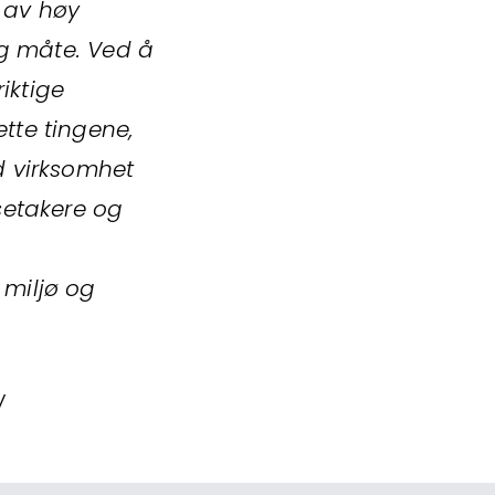
, av høy
ig måte. Ved å
iktige
tte tingene,
d virksomhet
setakere og
 miljø og
/