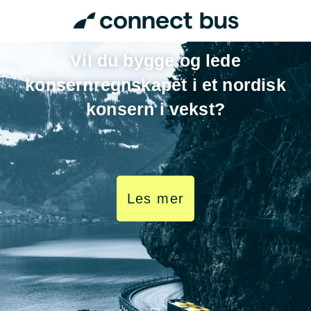
Vil du bygge og lede
konsernregnskapet i et nordisk
konsern i vekst?
Les mer