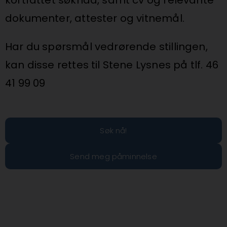
kortfattet søknad, samt cv og relevante
dokumenter, attester og vitnemål.
Har du spørsmål vedrørende stillingen,
kan disse rettes til Stene Lysnes på tlf. 46
41 99 09
Søk nå!
Send meg påminnelse