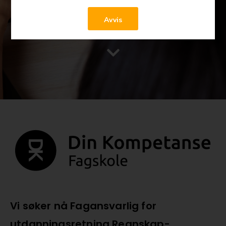
Avvis
Vi søker nå Fagansvarlig for
utdanningsretning Regnskap-