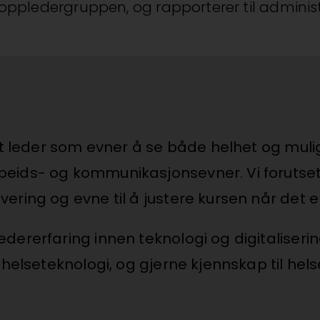
toppledergruppen, og rapporterer til administ
ert leder som evner å se både helhet og mul
eids- og kommunikasjonsevner. Vi forutset
ering og evne til å justere kursen når det 
dererfaring innen teknologi og digitaliseri
helseteknologi, og gjerne kjennskap til hel