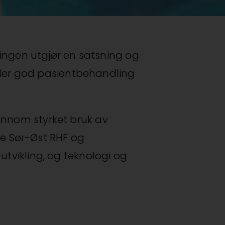
lingen utgjør en satsning og
Agder god pasientbehandling
ennom styrket bruk av
lse Sør-Øst RHF og
tvikling, og teknologi og