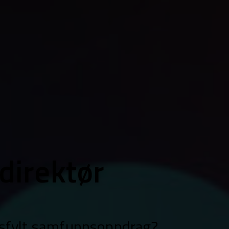
direktør
ngsfylt samfunnsoppdrag?