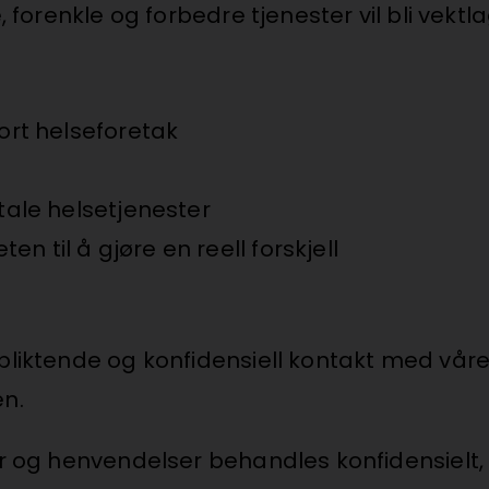
, forenkle og forbedre tjenester vil bli vektl
tort helseforetak
itale helsetjenester
 til å gjøre en reell forskjell
rpliktende og konfidensiell kontakt med vår
en.
der og henvendelser behandles konfidensielt