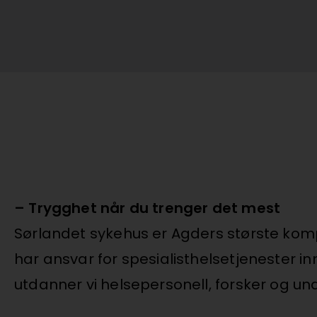
– Trygghet når du trenger det mest
Sørlandet sykehus er Agders største komp
har ansvar for spesialisthelsetjenester in
utdanner vi helsepersonell, forsker og un