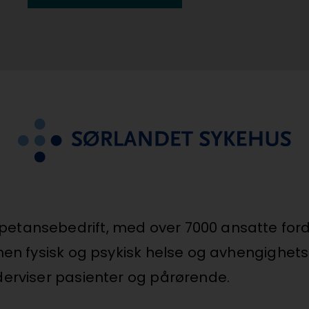
etansebedrift, med over 7000 ansatte fordel
nen fysisk og psykisk helse og avhengighetsb
derviser pasienter og pårørende.