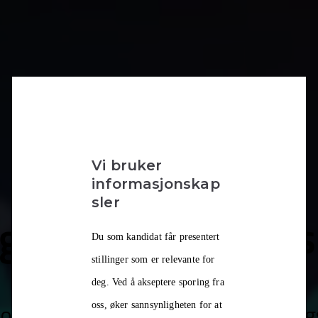
Vi bruker
informasjonskap
sler
gi og innovasjons
Du som kandidat får presentert
stillinger som er relevante for
deg. Ved å akseptere sporing fra
ologikompetanse til et svært meni
oss, øker sannsynligheten for at