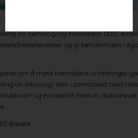
eling for teknologi og innovasjon (ATI). Avde
pesialisthelsetjenester og gi befolkningen i 
sjoner om å møte fremtidens utfordringer gj
vikling av teknologi skjer i samarbeid med He
trukturert og innovativt med en datadrevet u
e.
13 årsverk.