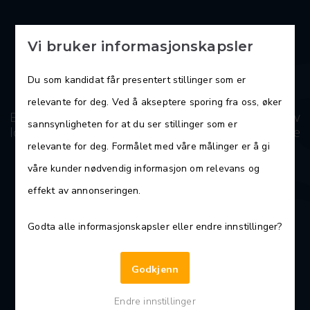
Vi bruker informasjonskapsler
Du som kandidat får presentert stillinger som er
relevante for deg. Ved å akseptere sporing fra oss, øker
Er du engasjert og ønsker å bidra til utvikling av
sannsynligheten for at du ser stillinger som er
lokalsamfunnet, herunder livsmestring og gode
hverdager for innbyggerne?
relevante for deg. Formålet med våre målinger er å gi
våre kunder nødvendig informasjon om relevans og
effekt av annonseringen.
Kommunalsjef helse og
mestring
Godta alle informasjonskapsler eller endre innstillinger?
Godkjenn
Endre innstillinger