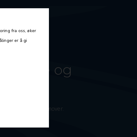
oring fra oss, øker
linger er å gi
nen helse og
e helsetjenester framover.