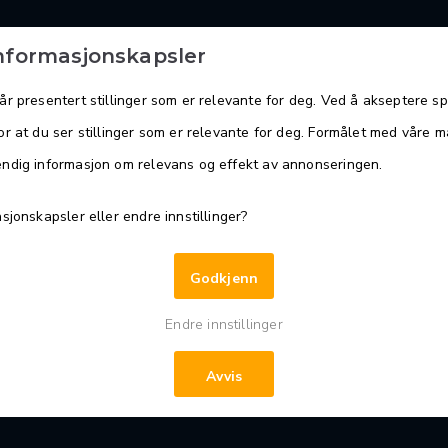
informasjonskapsler
r presentert stillinger som er relevante for deg. Ved å akseptere sp
r at du ser stillinger som er relevante for deg. Formålet med våre må
ndig informasjon om relevans og effekt av annonseringen.
t en lederstilling in
sjonskapsler eller endre innstillinger?
mestring
Godkjenn
Endre innstillinger
endig innovasjon, kvalitet og bærekraft i våre kommunal
Avvis
l du være blant de første som får vite mer?