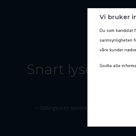
Vi bruker 
Du som kandidat få
sannsynligheten fo
våre kunder nødve
Snart lyser vi u
Godta alle informa
– Stillingen er sentral for å sikre nødv
Vi