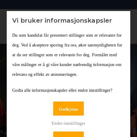
Vi bruker informasjonskapsler
Du som kandidat får presentert stillinger som er relevante for
deg. Ved å akseptere sporing fra oss, øker sannsynligheten for
at du ser stillinger som er relevante for deg. Formålet med
Peab Industri – Tromsø
våre målinger er å gi våre kunder nødvendig informasjon om
relevans og effekt av annonseringen.
HR-sjef
Godta alle informasjonskapsler eller endre innstillinger?
Godkjenn
Er du en erfaren HR-generalist med
strategisk forståelse og operativ
Endre innstillinger
gjennomføringskraft?