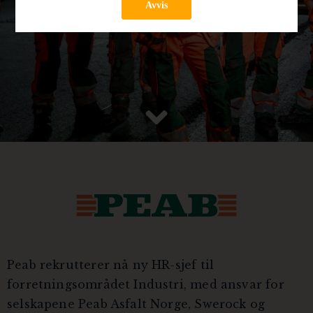
Avvis
Peab rekrutterer nå ny HR-sjef til
forretningsområdet Industri, med ansvar for
selskapene Peab Asfalt Norge, Swerock og