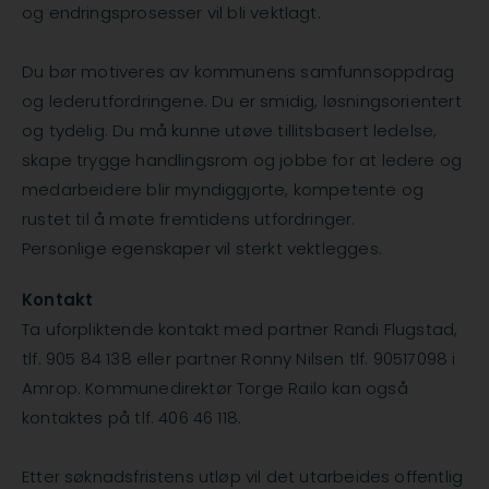
og endringsprosesser vil bli vektlagt.
Du bør motiveres av kommunens samfunnsoppdrag
og lederutfordringene. Du er smidig, løsningsorientert
og tydelig. Du må kunne utøve tillitsbasert ledelse,
skape trygge handlingsrom og jobbe for at ledere og
medarbeidere blir myndiggjorte, kompetente og
rustet til å møte fremtidens utfordringer.
Personlige egenskaper vil sterkt vektlegges.
Kontakt
Ta uforpliktende kontakt med partner Randi Flugstad,
tlf. 905 84 138 eller partner Ronny Nilsen tlf. 90517098 i
Amrop. Kommunedirektør Torge Railo kan også
kontaktes på tlf. 406 46 118.
Etter søknadsfristens utløp vil det utarbeides offentlig