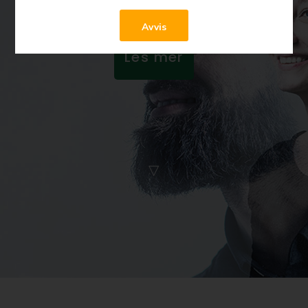
Avvis
Les mer
▽