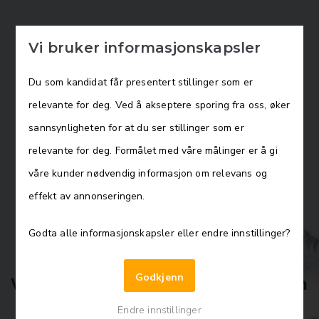
Vi bruker informasjonskapsler
Du som kandidat får presentert stillinger som er
relevante for deg. Ved å akseptere sporing fra oss, øker
sannsynligheten for at du ser stillinger som er
relevante for deg. Formålet med våre målinger er å gi
våre kunder nødvendig informasjon om relevans og
effekt av annonseringen.
Direktør for Samfunns- og byutvikling,
Bærum kommune
Godta alle informasjonskapsler eller endre innstillinger?
Godkjenn
Vil du ta en viktig rolle i utviklingen
av Bærumssamfunnet?
Endre innstillinger