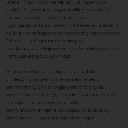
Etter en organisasjonsendring vil stillingen som
direktør for samfunns- og byutvikling ha et bredt
ansvarsområde som omfatter plan- og
bygningstjenesten, miljøtekniske tjenester, eiendom
og kultur samt byprosjekter og næring med totalt ca
900 ansatte. Områdene har årlig en
investeringsportefølje på om lag 2 mrd kr og et netto
driftsbudsjett på ca 2,8 mrd kr.
Direktørområdet gir mulighet for å se både
planlegging og gjennomføring i en helhetlig
sammenheng. Det er avgjørende å få til godt
samspill for å kunne bygge struktur og finne de nye
løsningene som kreves for å møte
samfunnsutfordringene. Strategisk byledelse og
samfunnsutvikling er sentralt for stillingen.