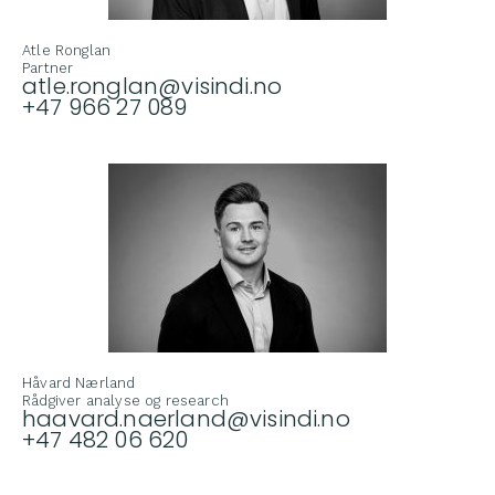
Atle Ronglan
Partner
atle.ronglan@visindi.no
+47 966 27 089
Håvard Nærland
Rådgiver analyse og research
haavard.naerland@visindi.no
+47 482 06 620