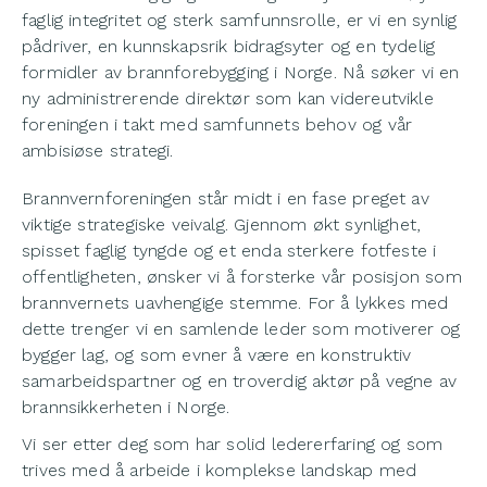
faglig integritet og sterk samfunnsrolle, er vi en synlig
pådriver, en kunnskapsrik bidragsyter og en tydelig
formidler av brannforebygging i Norge. Nå søker vi en
ny administrerende direktør som kan videreutvikle
foreningen i takt med samfunnets behov og vår
ambisiøse strategi.
Brannvernforeningen står midt i en fase preget av
viktige strategiske veivalg. Gjennom økt synlighet,
spisset faglig tyngde og et enda sterkere fotfeste i
offentligheten, ønsker vi å forsterke vår posisjon som
brannvernets uavhengige stemme. For å lykkes med
dette trenger vi en samlende leder som motiverer og
bygger lag, og som evner å være en konstruktiv
samarbeidspartner og en troverdig aktør på vegne av
brannsikkerheten i Norge.
Vi ser etter deg som har solid ledererfaring og som
trives med å arbeide i komplekse landskap med