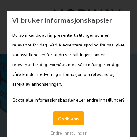
Vi bruker informasjonskapsler
Du som kandidat får presentert stillinger som er
relevante for deg. Ved å akseptere sporing fra oss, øker
sannsynligheten for at du ser stillinger som er
relevante for deg. Formålet med våre målinger er å gi
våre kunder nødvendig informasjon om relevans og
effekt av annonseringen.
Vil du lede Norges største helseklynge og
Godta alle informasjonskapsler eller endre innstillinger?
forme fremtidens helsenæring?
Godkjenn
CEO
Endre innstillinger