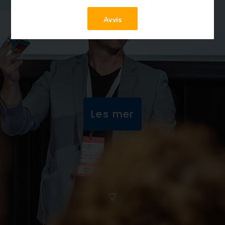
Avvis
Les mer
▽