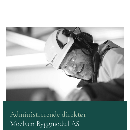
Administrerende direktør
Moelven Byggmodul AS