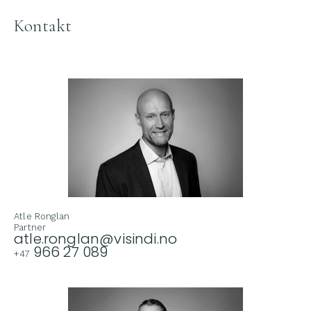
Kontakt
Atle Ronglan
Partner
atle.ronglan@visindi.no
966 27 089
+47