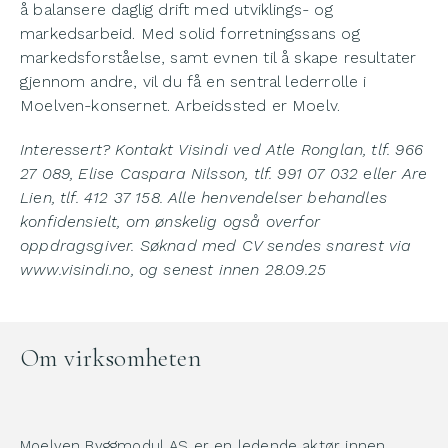
å balansere daglig drift med utviklings- og
markedsarbeid. Med solid forretningssans og
markedsforståelse, samt evnen til å skape resultater
gjennom andre, vil du få en sentral lederrolle i
Moelven-konsernet. Arbeidssted er Moelv.
Interessert? Kontakt Visindi ved Atle Ronglan, tlf. 966
27 089, Elise Caspara Nilsson, tlf. 991 07 032 eller Are
Lien, tlf. 412 37 158. Alle henvendelser behandles
konfidensielt, om ønskelig også overfor
oppdragsgiver. Søknad med CV sendes snarest via
www.visindi.no, og senest innen 28.09.25
Om virksomheten
Moelven Byggmodul AS er en ledende aktør innen