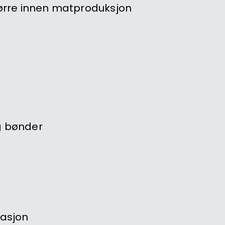
 større innen matproduksjon
g bønder
tasjon