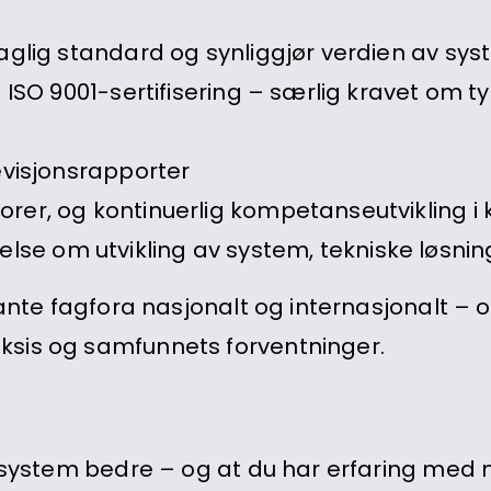
 faglig standard og synliggjør verdien av sy
l ISO 9001-sertifisering – særlig kravet om t
revisjonsrapporter
orer, og kontinuerlig kompetanseutvikling i 
se om utvikling av system, tekniske løsni
evante fagfora nasjonalt og internasjonalt –
ksis og samfunnets forventninger.
t system bedre – og at du har erfaring med 