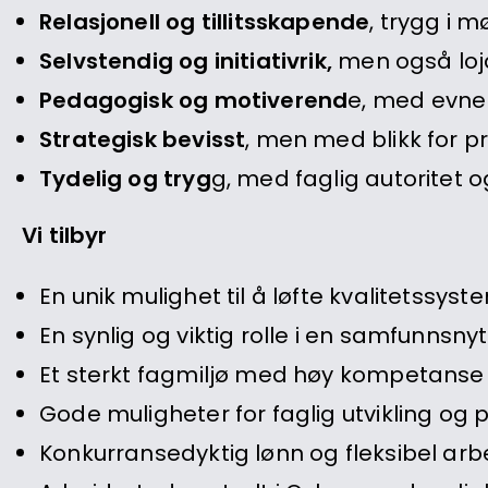
Relasjonell og tillitsskapende
, trygg i 
Selvstendig og initiativrik,
men også loja
Pedagogisk og motiverend
e, med evne t
Strategisk bevisst
, men med blikk for pr
Tydelig og tryg
g, med faglig autoritet 
Vi tilbyr
En unik mulighet til å løfte kvalitetssys
En synlig og viktig rolle i en samfunnsnytti
Et sterkt fagmiljø med høy kompetanse
Gode muligheter for faglig utvikling og 
Konkurransedyktig lønn og fleksibel ar