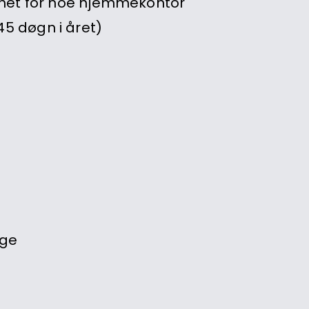
ghet for noe hjemmekontor
5 døgn i året)
rge