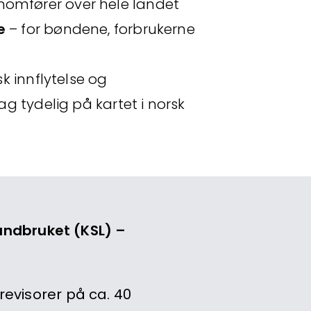
ennomfører over hele landet
de
– for bøndene, forbrukerne
k innflytelse og
g tydelig på kartet i norsk
landbruket (KSL) –
revisorer på ca. 40