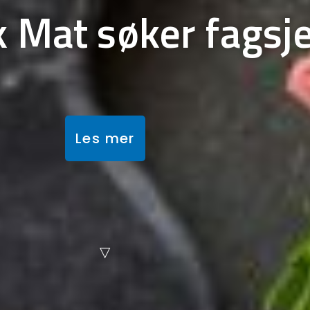
k Mat søker fagsj
Les mer
▽