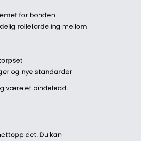
stemet for bonden
ydelig rollefordeling mellom
korpset
nger og nye standarder
 og være et bindeledd
nettopp det. Du kan