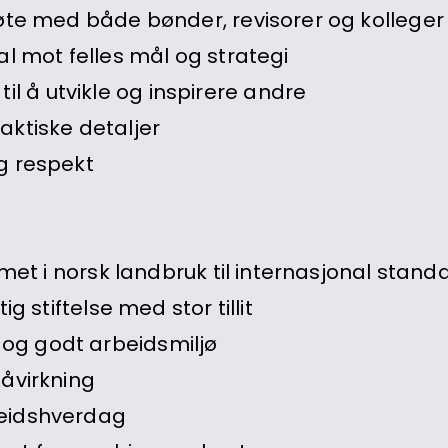
møte med både bønder, revisorer og kolleger
l mot felles mål og strategi
il å utvikle og inspirere andre
aktiske detaljer
og respekt
temet i norsk landbruk til internasjonal stand
g stiftelse med stor tillit
 og godt arbeidsmiljø
påvirkning
beidshverdag