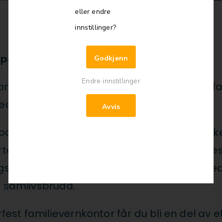
eller endre
innstillinger?
peutisk med familier?
Godkjenn
Endre innstillinger
ar vi nå ledig en fast 100 % stilling som fa
 ved lokasjon Hammerfest.
Avvis
 og barn som selv oppsøker tjenesten med uli
rterapi, grupper, kurs og bistand til foreld
også lovpålagt mekling mellom foreldre me
r samlivsbrudd.
st familievernkontor får du bli en del av 