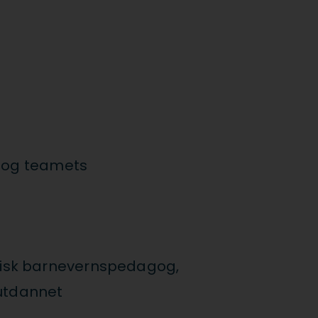
t og teamets
klinisk barnevernspedagog,
lutdannet