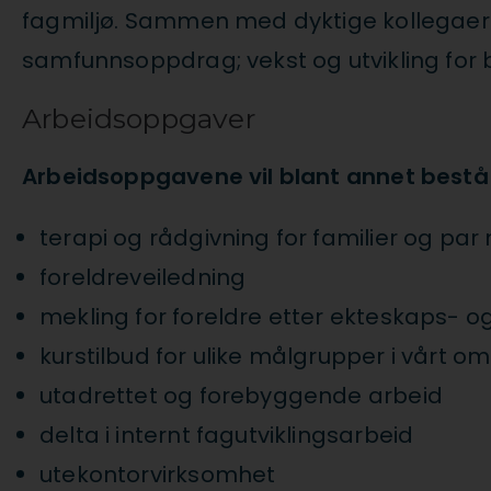
fagmiljø. Sammen med dyktige kollegaer f
samfunnsoppdrag; vekst og utvikling for b
Arbeidsoppgaver
Arbeidsoppgavene vil blant annet bestå
terapi og rådgivning for familier og pa
foreldreveiledning
mekling for foreldre etter ekteskaps- 
kurstilbud for ulike målgrupper i vårt o
utadrettet og forebyggende arbeid
delta i internt fagutviklingsarbeid
utekontorvirksomhet