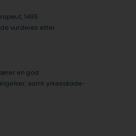
erapeut, 1495
ode vurderes etter
bærer en god
tingelser, samt yrkesskade-