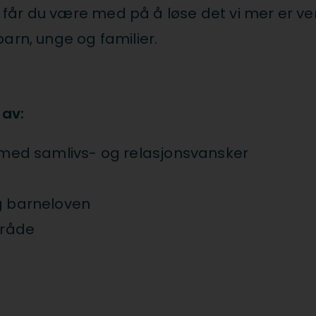
år du være med på å løse det vi mer er ver
arn, unge og familier.
 av:
r med samlivs- og relasjonsvansker
og barneloven
mråde