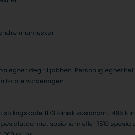
evner
å andre mennesker
son egner deg til jobben. Personlig egnethe
en totale vurderingen.
 i stillingskode 1173 klinisk sosionom, 1496 
 spesialutdannet sosionom eller 1510 spesia
000 pr. år.