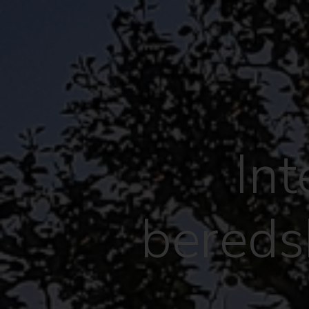
In
bereds