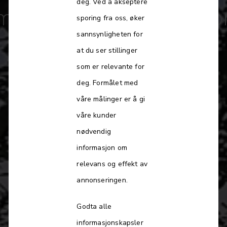
deg. Ved å akseptere
mmunale beredskapskoor
sporing fra oss, øker
sannsynligheten for
prosjektleder
at du ser stillinger
som er relevante for
deg. Formålet med
våre målinger er å gi
våre kunder
nødvendig
informasjon om
relevans og effekt av
Les mer
annonseringen.
Godta alle
informasjonskapsler