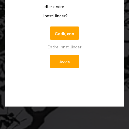
eller endre
innstillinger?
Godkjenn
Endre innstillinger
Avvis