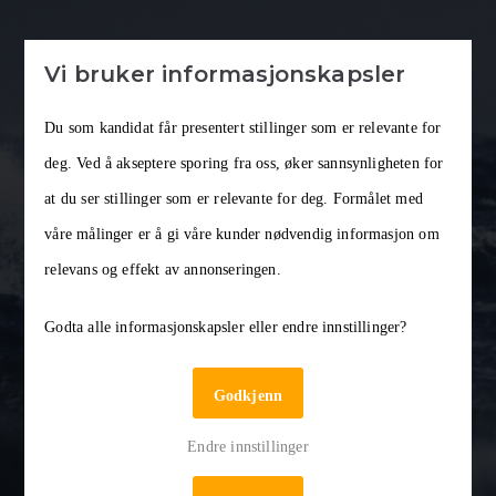
Vi bruker informasjonskapsler
Du som kandidat får presentert stillinger som er relevante for
deg. Ved å akseptere sporing fra oss, øker sannsynligheten for
at du ser stillinger som er relevante for deg. Formålet med
våre målinger er å gi våre kunder nødvendig informasjon om
relevans og effekt av annonseringen.
Vi søker seniorrådgiver til nytt
Godta alle informasjonskapsler eller endre innstillinger?
statlig samlingssted for
beredskapsaktører i Kirkenes
Godkjenn
Endre innstillinger