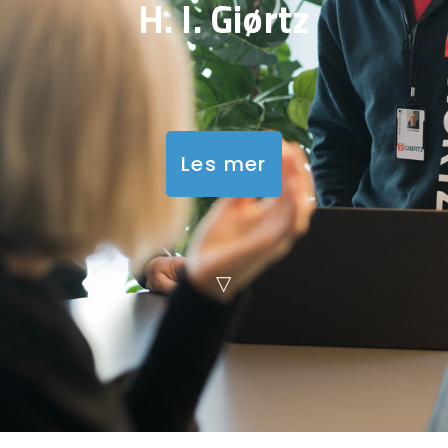
H. I. Giørtz
Les mer
▽