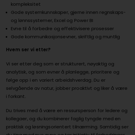
kompleksitet
Gode systemkunnskaper, gjerne innen regnskaps-
og lønnssystemer, Excel og Power BI
Evne til å forbedre og effektivisere prosesser
Gode kommunikasjonsevner, skriftlig og muntlig
Hvem ser vi etter?
Vi ser etter deg som er strukturert, nøyaktig og
analytisk, og som evner å planlegge, prioritere og
følge opp i en variert arbeidshverdag. Du er
selvgående av natur, jobber proaktivt og liker å være
i forkant.
Du trives med å være en ressursperson for ledere og
kollegaer, og du kombinerer faglig tyngde med en
praktisk og løsningsorientert tilnærming. Samtidig ser
du ting med nye øyne og tar initiativ til forbedringer