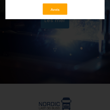
Avvis
Les mer
▽