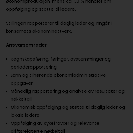
økonomiproduksjon, mens ca. 30 % handler om
oppfølging og støtte til ledere.
Stillingen rapporterer til daglig leder og inngår i
konsernets økonominettverk.
Ansvarsområder
Regnskapsføring, føringer, avstemminger og
perioderapportering
Lønn og tilhørende økonomiadministrative
oppgaver
Månedlig rapportering og analyse av resultater og
nøkkeltall
Økonomisk oppfølging og støtte til daglig leder og
lokale ledere
Oppfølging av sykefravær og relevante
driftsrelaterte nøkkeltall