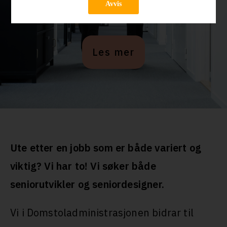
Avvis
Les mer
Ute etter en jobb som er både variert og
viktig? Vi har to! Vi søker både
seniorutvikler og seniordesigner.
Vi i Domstoladministrasjonen bidrar til