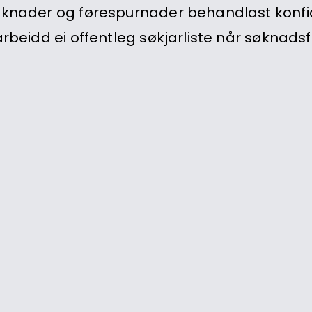
søknader og førespurnader behandlast konfi
rbeidd ei offentleg søkjarliste når søknadsfr