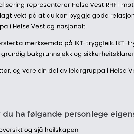
italisering representerer Helse Vest RHF i m
i lagt vekt på at du kan byggje gode relasjo
a i Helse Vest og nasjonalt.
orsterka merksemda på IKT-tryggleik. IKT-tryg
undig bakgrunnsjekk og sikkerheitsklarering f
ktør, og vere ein del av leiargruppa i Helse 
 bør du ha følgande personlege eigen
 oversikt og sjå heilskapen