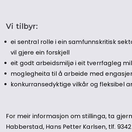
Vi tilbyr:
ei sentral rolle i ein samfunnskritisk sek
vil gjere ein forskjell
eit godt arbeidsmiljø i eit tverrfagleg mil
moglegheita til å arbeide med engasjert
konkurransedyktige vilkår og fleksibel 
For meir informasjon om stillinga, ta gjer
Habberstad, Hans Petter Karlsen, tlf. 934