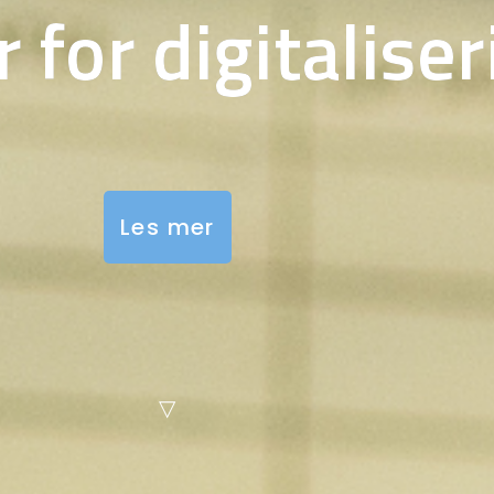
 for digitalise
Les mer
▽