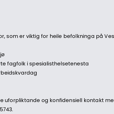
tor, som er viktig for heile befolkninga på Ves
jø
e fagfolk i spesialisthelsetenesta
arbeidskvardag
ne uforpliktande og konfidensiell kontakt me
25743.