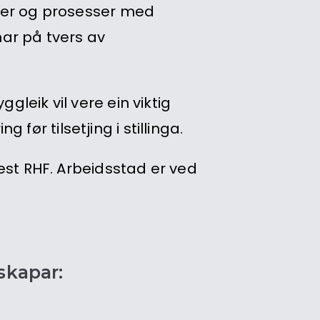
øter og prosesser med
nar på tvers av
gleik vil vere ein viktig
ør tilsetjing i stillinga.
Vest RHF. Arbeidsstad er ved
skapar: