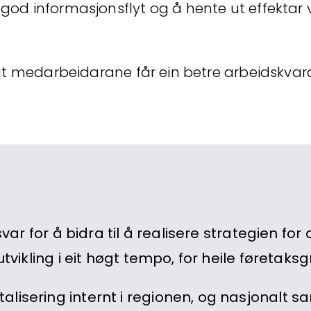
 god informasjonsflyt og å hente ut effektar 
l at medarbeidarane får ein betre arbeidskvarda
var for å bidra til å realisere strategien for 
utvikling i eit høgt tempo, for heile føretaks
alisering internt i regionen, og nasjonalt