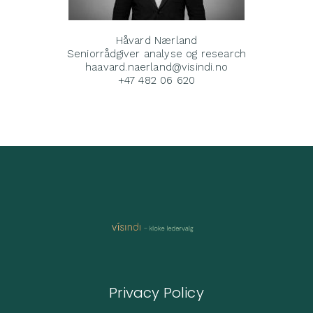
Håvard Nærland
Seniorrådgiver analyse og research
haavard.naerland@visindi.no
+47 482 06 620
Privacy Policy