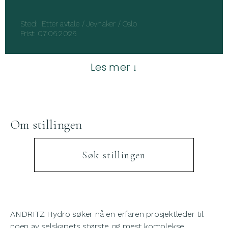
Sted: Etter avtale / Jevnaker / Oslo
Frist: 07.06.2026
Les mer ↓
Om stillingen
Søk stillingen
ANDRITZ Hydro søker nå en erfaren prosjektleder til
noen av selskapets største og mest komplekse