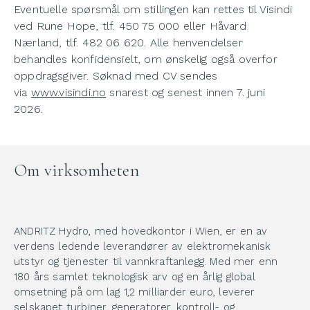
Eventuelle spørsmål om stillingen kan rettes til Visindi
ved Rune Hope, tlf. 450 75 000 eller Håvard
Nærland, tlf. 482 06 620. Alle henvendelser
behandles konfidensielt, om ønskelig også overfor
oppdragsgiver. Søknad med CV sendes
via
www.visindi.no
snarest og senest innen 7. juni
2026.
Om virksomheten
ANDRITZ Hydro, med hovedkontor i Wien, er en av
verdens ledende leverandører av elektromekanisk
utstyr og tjenester til vannkraftanlegg. Med mer enn
180 års samlet teknologisk arv og en årlig global
omsetning på om lag 1,2 milliarder euro, leverer
selskapet turbiner, generatorer, kontroll- og