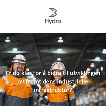
Er du klar for å bidra til utviklingen
av fremtidens industrielle
infrastruktur?