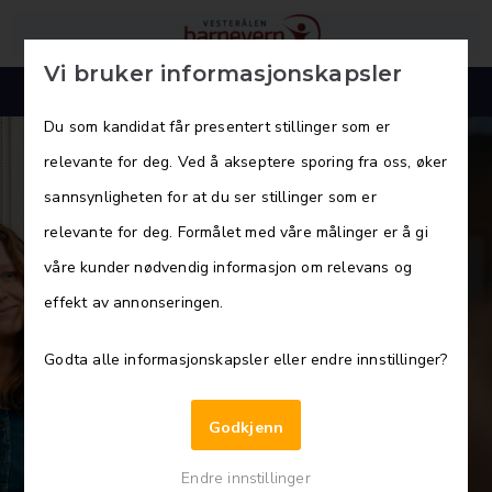
Vi bruker informasjonskapsler
Du som kandidat får presentert stillinger som er
relevante for deg. Ved å akseptere sporing fra oss, øker
sannsynligheten for at du ser stillinger som er
Vesterålen barnevern søker
relevante for deg. Formålet med våre målinger er å gi
våre kunder nødvendig informasjon om relevans og
Kontaktpersoner/
effekt av annonseringen.
saksbehandlere
Godta alle informasjonskapsler eller endre innstillinger?
Har du lyst til å bidra i arbeidet
Godkjenn
med utsatte barn, unge og deres
Endre innstillinger