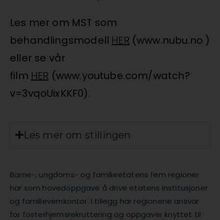
Les mer om MST som
behandlingsmodell
HER
(www.nubu.no )
eller se vår
film
HER
(www.youtube.com/watch?
v=3vqoUixKKF0).
Les mer om stillingen
Barne-, ungdoms- og familieetatens fem regioner
har som hovedoppgave å drive etatens institusjoner
og familievernkontor. I tillegg har regionene ansvar
for fosterhjemsrekruttering og oppgaver knyttet til