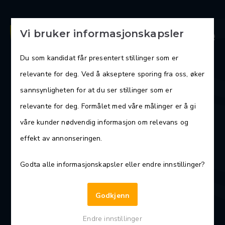
Vi bruker informasjonskapsler
Du som kandidat får presentert stillinger som er
relevante for deg. Ved å akseptere sporing fra oss, øker
Har du lyst til å lede og utvikle
sannsynligheten for at du ser stillinger som er
hjemmetjenesten i Overhalla kommune?
relevante for deg. Formålet med våre målinger er å gi
Enhetsleder
våre kunder nødvendig informasjon om relevans og
hjemmetjenesten
effekt av annonseringen.
Godta alle informasjonskapsler eller endre innstillinger?
Les mer
Godkjenn
Endre innstillinger