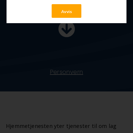
Avvis
Personvern
Hjemmetjenesten yter tjenester til om lag