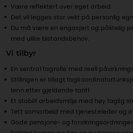
Være reflektert over eget arbeid.
Det vil legges stor vekt på personlig e
Du må være en engasjert og pålitelig
med ulike bistandsbehov.
Vi tilbyr
En sentral fagrolle med reell påvirknin
Stillingen er tillagt fagkoordinatorfunksj
lønn etter gjeldende tariff.
Et stabilt arbeidsmiljø med høy faglig 
Tett samarbeid med tjenesteleder og øv
Gode pensjons- og forsikringsordninge
Saltdal kommune har en av Norges sikres