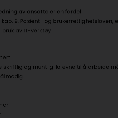
edning av ansatte er en fordel
ap. 9, Pasient- og brukerrettighetsloven, e
bruk av IT-verktøy
tert
riftlig og muntligHa evne til å arbeide må
tålmodig.
ner.
.