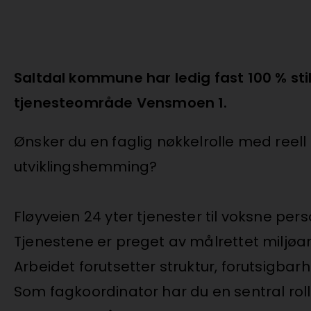
Saltdal kommune har ledig fast 100 % sti
tjenesteområde Vensmoen 1.
Ønsker du en faglig nøkkelrolle med reell p
utviklingshemming?
Fløyveien 24 yter tjenester til voksne 
Tjenestene er preget av målrettet miljøarb
Arbeidet forutsetter struktur, forutsigb
Som fagkoordinator har du en sentral rolle i