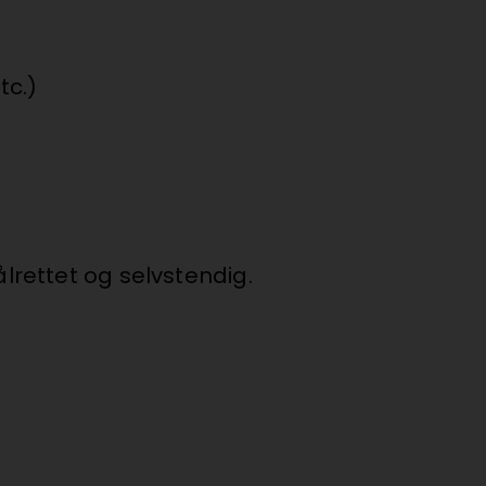
tc.)
lrettet og selvstendig.