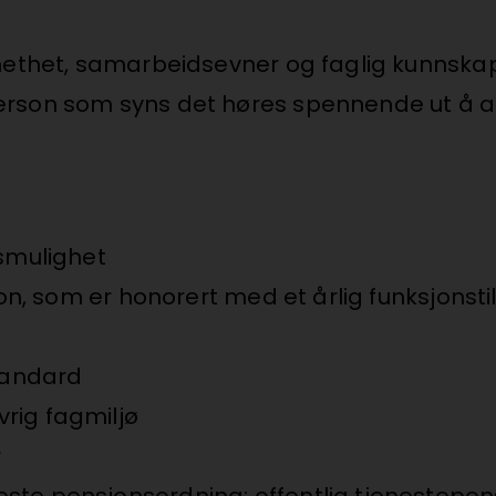
gnethet, samarbeidsevner og faglig kunnska
 person som syns det høres spennende ut å
gsmulighet
on, som er honorert med et årlig funksjonstille
standard
rig fagmiljø
r
te pensjonsordning: offentlig tjenestepens