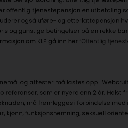
, er offentlig tjenestepensjon en utbetaling
kluderer også uføre- og etterlattepensjon hvi
is og gunstige betingelser på en rekke bank
ormasjon om KLP gå inn her
“Offentlig tjenes
itnemål og attester må lastes opp i Webcrui
o referanser, som er nyere enn 2 år. Helst f
øknaden, må fremlegges i forbindelse med in
r, kjønn, funksjonshemning, seksuell orienteri