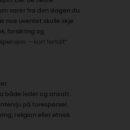
 som varer fra den dagen du
s noe uventet skulle skje.
, forsikring og
tepensjon – kort fortalt”
ter.
ra både leder og ansatt.
tervju på forespørsel.
ng, religion eller etnisk