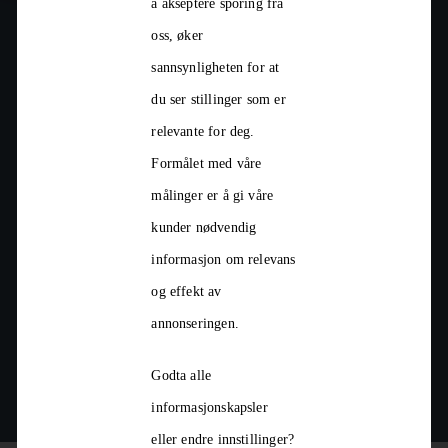
å akseptere sporing fra
oss, øker
sannsynligheten for at
du ser stillinger som er
Les mer
relevante for deg.
Formålet med våre
målinger er å gi våre
kunder nødvendig
informasjon om relevans
og effekt av
annonseringen.
Godta alle
informasjonskapsler
eller endre innstillinger?