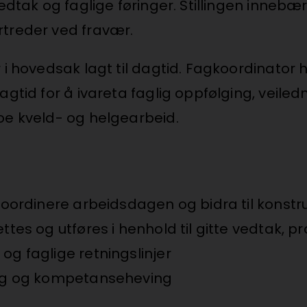
vedtak og faglige føringer. Stillingen inne
rtreder ved fravær.
 i hovedsak lagt til dagtid. Fagkoordinator
dagtid for å ivareta faglig oppfølging, vei
oe kveld- og helgearbeid.
 koordinere arbeidsdagen og bidra til konstr
ttes og utføres i henhold til gitte vedtak, pr
og faglige retningslinjer
ning og kompetanseheving