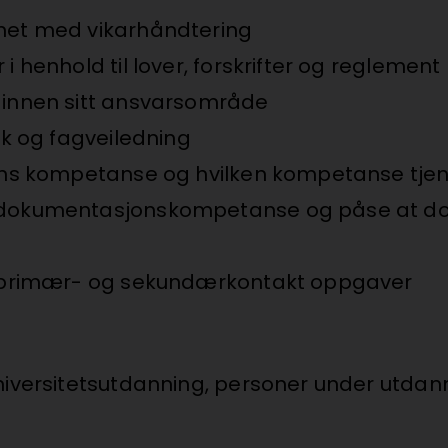
nnet med vikarhåndtering
i henhold til lover, forskrifter og reglement
t innen sitt ansvarsområde
ak og fagveiledning
stens kompetanse og hvilken kompetanse tje
ig dokumentasjonskompetanse og påse at do
 av primær- og sekundærkontakt oppgaver
universitetsutdanning, personer under utda