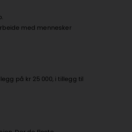
p.
 arbeide med mennesker
gg på kr 25 000, i tillegg til
jon. Der de fleste