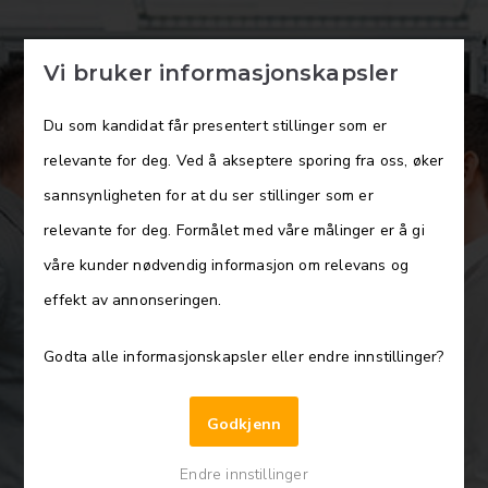
Vi bruker informasjonskapsler
Du som kandidat får presentert stillinger som er
Senior salgsingeniører
relevante for deg. Ved å akseptere sporing fra oss, øker
sannsynligheten for at du ser stillinger som er
Bli en del av JFKnudtzen
relevante for deg. Formålet med våre målinger er å gi
våre kunder nødvendig informasjon om relevans og
effekt av annonseringen.
Arbeidssted: Oslo og Bergen
Godta alle informasjonskapsler eller endre innstillinger?
▽
Godkjenn
Endre innstillinger