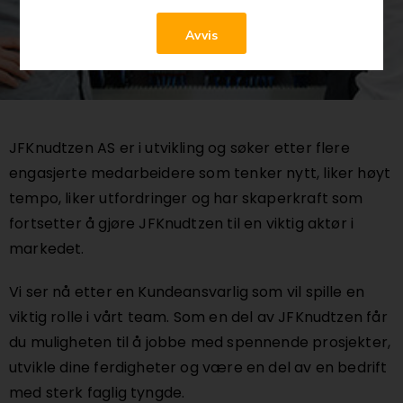
Avvis
JFKnudtzen AS er i utvikling og søker etter flere
engasjerte medarbeidere som tenker nytt, liker høyt
tempo, liker utfordringer og har skaperkraft som
fortsetter å gjøre JFKnudtzen til en viktig aktør i
markedet.
Vi ser nå etter en Kundeansvarlig som vil spille en
viktig rolle i vårt team. Som en del av JFKnudtzen får
du muligheten til å jobbe med spennende prosjekter,
utvikle dine ferdigheter og være en del av en bedrift
med sterk faglig tyngde.